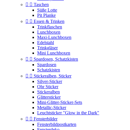


Taschen
Süße Lotte
Pit Planke


Essen & Trinken
Trinkflaschen
Lunchboxen
Maxi-Lunchboxen
Edelstahl
Trinkgläser
Mini Lunchboxen


Spardosen, Schatzkisten
Spardosen
Schatzkisten


Stickeralben, Sticker
Silver-Sticker
Ohr Sticker
Stickeralben
Glittersticker
Mini-Glitter-Sticker-Sets
Metallic-Sticker
Leuchtsticker "Glow in the Dark"


Fensterbilder
Fensterbildpostkarten
Fensterdeko