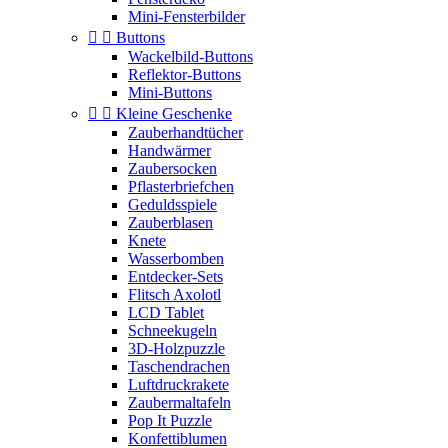
Mini-Fensterbilder


Buttons
Wackelbild-Buttons
Reflektor-Buttons
Mini-Buttons


Kleine Geschenke
Zauberhandtücher
Handwärmer
Zaubersocken
Pflasterbriefchen
Geduldsspiele
Zauberblasen
Knete
Wasserbomben
Entdecker-Sets
Flitsch Axolotl
LCD Tablet
Schneekugeln
3D-Holzpuzzle
Taschendrachen
Luftdruckrakete
Zaubermaltafeln
Pop It Puzzle
Konfettiblumen