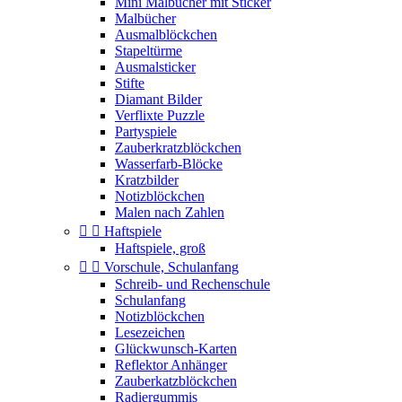
Mini Malbücher mit Sticker
Malbücher
Ausmalblöckchen
Stapeltürme
Ausmalsticker
Stifte
Diamant Bilder
Verflixte Puzzle
Partyspiele
Zauberkratzblöckchen
Wasserfarb-Blöcke
Kratzbilder
Notizblöckchen
Malen nach Zahlen


Haftspiele
Haftspiele, groß


Vorschule, Schulanfang
Schreib- und Rechenschule
Schulanfang
Notizblöckchen
Lesezeichen
Glückwunsch-Karten
Reflektor Anhänger
Zauberkatzblöckchen
Radiergummis