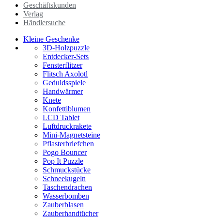
Geschäftskunden
Verlag
Händlersuche
Kleine Geschenke
3D-Holzpuzzle
Entdecker-Sets
Fensterflitzer
Flitsch Axolotl
Geduldsspiele
Handwärmer
Knete
Konfettiblumen
LCD Tablet
Luftdruckrakete
Mini-Magnetsteine
Pflasterbriefchen
Pogo Bouncer
Pop It Puzzle
Schmuckstücke
Schneekugeln
Taschendrachen
Wasserbomben
Zauberblasen
Zauberhandtücher