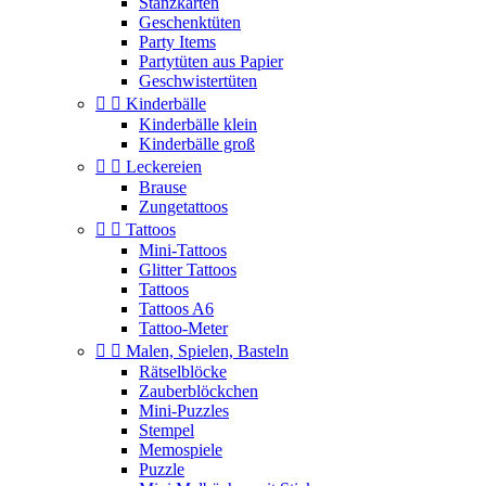
Stanzkarten
Geschenktüten
Party Items
Partytüten aus Papier
Geschwistertüten


Kinderbälle
Kinderbälle klein
Kinderbälle groß


Leckereien
Brause
Zungetattoos


Tattoos
Mini-Tattoos
Glitter Tattoos
Tattoos
Tattoos A6
Tattoo-Meter


Malen, Spielen, Basteln
Rätselblöcke
Zauberblöckchen
Mini-Puzzles
Stempel
Memospiele
Puzzle