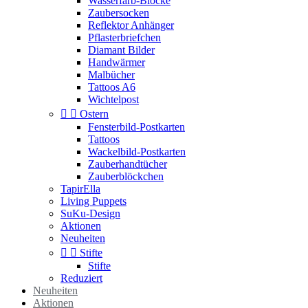
Wasserfarb-Blöcke
Zaubersocken
Reflektor Anhänger
Pflasterbriefchen
Diamant Bilder
Handwärmer
Malbücher
Tattoos A6
Wichtelpost


Ostern
Fensterbild-Postkarten
Tattoos
Wackelbild-Postkarten
Zauberhandtücher
Zauberblöckchen
TapirElla
Living Puppets
SuKu-Design
Aktionen
Neuheiten


Stifte
Stifte
Reduziert
Neuheiten
Aktionen