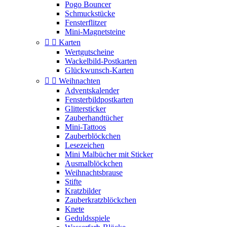
Pogo Bouncer
Schmuckstücke
Fensterflitzer
Mini-Magnetsteine


Karten
Wertgutscheine
Wackelbild-Postkarten
Glückwunsch-Karten


Weihnachten
Adventskalender
Fensterbildpostkarten
Glittersticker
Zauberhandtücher
Mini-Tattoos
Zauberblöckchen
Lesezeichen
Mini Malbücher mit Sticker
Ausmalblöckchen
Weihnachtsbrause
Stifte
Kratzbilder
Zauberkratzblöckchen
Knete
Geduldsspiele