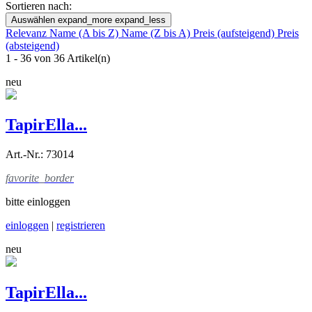
Sortieren nach:
Auswählen
expand_more
expand_less
Relevanz
Name (A bis Z)
Name (Z bis A)
Preis (aufsteigend)
Preis
(absteigend)
1 - 36 von 36 Artikel(n)
neu
TapirElla...
Art.-Nr.: 73014
favorite_border
bitte einloggen
einloggen
|
registrieren
neu
TapirElla...