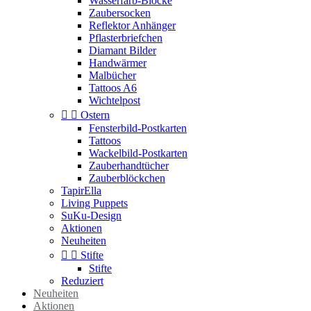
Wasserfarb-Blöcke
Zaubersocken
Reflektor Anhänger
Pflasterbriefchen
Diamant Bilder
Handwärmer
Malbücher
Tattoos A6
Wichtelpost


Ostern
Fensterbild-Postkarten
Tattoos
Wackelbild-Postkarten
Zauberhandtücher
Zauberblöckchen
TapirElla
Living Puppets
SuKu-Design
Aktionen
Neuheiten


Stifte
Stifte
Reduziert
Neuheiten
Aktionen