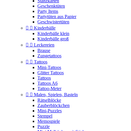
Stanzkarten
Geschenktüten
Party Items
Partytüten aus Papier
Geschwistertüten


Kinderbälle
Kinderbälle klein
Kinderbälle groß


Leckereien
Brause
Zungetattoos


Tattoos
Mini-Tattoos
Glitter Tattoos
Tattoos
Tattoos A6
Tattoo-Meter


Malen, Spielen, Basteln
Rätselblöcke
Zauberblöckchen
Mini-Puzzles
Stempel
Memospiele
Puzzle