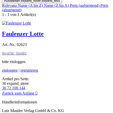
Auswählen
expand_more
expand_less
Relevanz
Name (A bis Z)
Name (Z bis A)
Preis (aufsteigend)
Preis
(absteigend)
1 - 1 von 1 Artikel(n)
Faulenzer Lotte
Art.-Nr.: 02623
favorite_border
bitte einloggen
einloggen
|
registrieren
Artikel pro Seite:
36
expand_more
36
72
108
144
Zurück zum Anfang

Händlerinformationen
Lutz Mauder Verlag GmbH & Co. KG