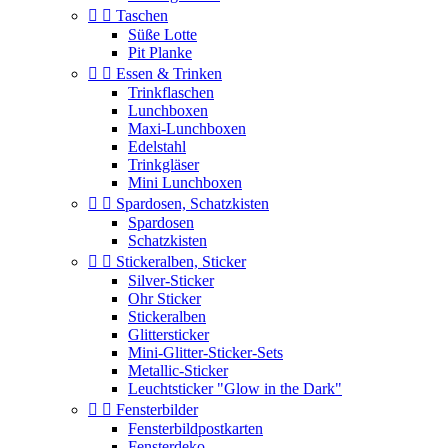


Taschen
Süße Lotte
Pit Planke


Essen & Trinken
Trinkflaschen
Lunchboxen
Maxi-Lunchboxen
Edelstahl
Trinkgläser
Mini Lunchboxen


Spardosen, Schatzkisten
Spardosen
Schatzkisten


Stickeralben, Sticker
Silver-Sticker
Ohr Sticker
Stickeralben
Glittersticker
Mini-Glitter-Sticker-Sets
Metallic-Sticker
Leuchtsticker "Glow in the Dark"


Fensterbilder
Fensterbildpostkarten
Fensterdeko