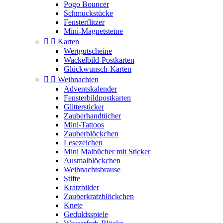
Pogo Bouncer
Schmuckstücke
Fensterflitzer
Mini-Magnetsteine


Karten
Wertgutscheine
Wackelbild-Postkarten
Glückwunsch-Karten


Weihnachten
Adventskalender
Fensterbildpostkarten
Glittersticker
Zauberhandtücher
Mini-Tattoos
Zauberblöckchen
Lesezeichen
Mini Malbücher mit Sticker
Ausmalblöckchen
Weihnachtsbrause
Stifte
Kratzbilder
Zauberkratzblöckchen
Knete
Geduldsspiele