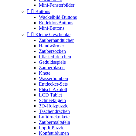
Mini-Fensterbilder


Buttons
Wackelbild-Buttons
Reflektor-Buttons
Mini-Buttons


Kleine Geschenke
Zauberhandtücher
Handwärmer
Zaubersocken
Pflasterbriefchen
Geduldsspiele
Zauberblasen
Knete
Wasserbomben
Entdecker-Sets
Flitsch Axolotl
LCD Tablet
Schneekugeln
3D-Holzpuzzle
Taschendrachen
Luftdruckrakete
Zaubermaltafeln
Pop It Puzzle
Konfettiblumen