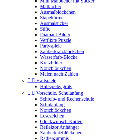
Mini Malbücher mit Sticker
Malbücher
Ausmalblöckchen
Stapeltürme
Ausmalsticker
Stifte
Diamant Bilder
Verflixte Puzzle
Partyspiele
Zauberkratzblöckchen
Wasserfarb-Blöcke
Kratzbilder
Notizblöckchen
Malen nach Zahlen


Haftspiele
Haftspiele, groß


Vorschule, Schulanfang
Schreib- und Rechenschule
Schulanfang
Notizblöckchen
Lesezeichen
Glückwunsch-Karten
Reflektor Anhänger
Zauberkatzblöckchen
Radiergummis