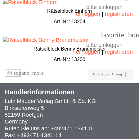
bitte einloggen
Rätselblock Einhorn
einloggen
|
registrieren
Art.-Nr.: 13204
favorite_bor
bitte einloggen
Rätselblock Benny Brandmeister
einloggen
|
registrieren
Art.-Nr.: 13200
expand_more
36

Zurück zum Anfang
Händlerinformationen
Lutz Mauder Verlag GmbH & Co. KG
Birksiefenweg 5
52159 Roetgen
Germany
Rufen Sie uns an:
+492471-1341-0
Fax:
+492471-1341-14