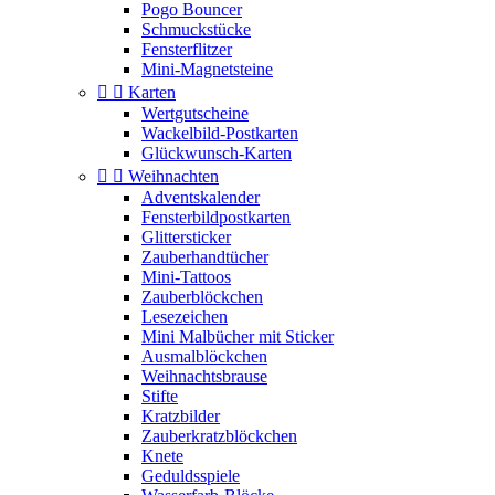
Pogo Bouncer
Schmuckstücke
Fensterflitzer
Mini-Magnetsteine


Karten
Wertgutscheine
Wackelbild-Postkarten
Glückwunsch-Karten


Weihnachten
Adventskalender
Fensterbildpostkarten
Glittersticker
Zauberhandtücher
Mini-Tattoos
Zauberblöckchen
Lesezeichen
Mini Malbücher mit Sticker
Ausmalblöckchen
Weihnachtsbrause
Stifte
Kratzbilder
Zauberkratzblöckchen
Knete
Geduldsspiele