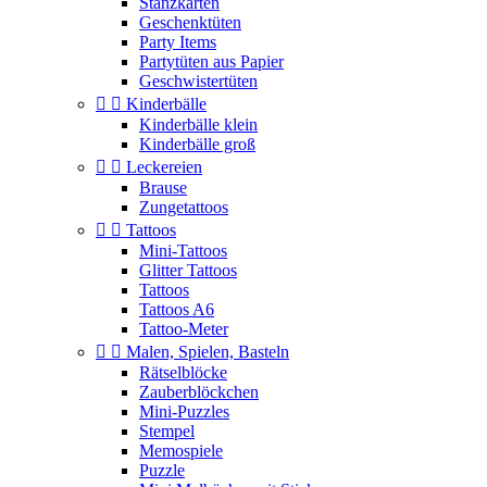
Stanzkarten
Geschenktüten
Party Items
Partytüten aus Papier
Geschwistertüten


Kinderbälle
Kinderbälle klein
Kinderbälle groß


Leckereien
Brause
Zungetattoos


Tattoos
Mini-Tattoos
Glitter Tattoos
Tattoos
Tattoos A6
Tattoo-Meter


Malen, Spielen, Basteln
Rätselblöcke
Zauberblöckchen
Mini-Puzzles
Stempel
Memospiele
Puzzle