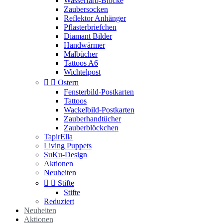
Wasserfarb-Blöcke
Zaubersocken
Reflektor Anhänger
Pflasterbriefchen
Diamant Bilder
Handwärmer
Malbücher
Tattoos A6
Wichtelpost


Ostern
Fensterbild-Postkarten
Tattoos
Wackelbild-Postkarten
Zauberhandtücher
Zauberblöckchen
TapirElla
Living Puppets
SuKu-Design
Aktionen
Neuheiten


Stifte
Stifte
Reduziert
Neuheiten
Aktionen