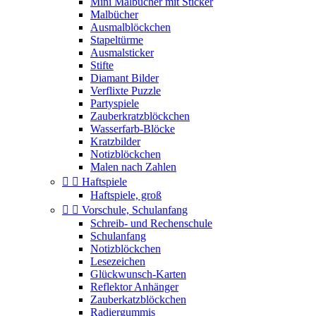
Mini Malbücher mit Sticker
Malbücher
Ausmalblöckchen
Stapeltürme
Ausmalsticker
Stifte
Diamant Bilder
Verflixte Puzzle
Partyspiele
Zauberkratzblöckchen
Wasserfarb-Blöcke
Kratzbilder
Notizblöckchen
Malen nach Zahlen


Haftspiele
Haftspiele, groß


Vorschule, Schulanfang
Schreib- und Rechenschule
Schulanfang
Notizblöckchen
Lesezeichen
Glückwunsch-Karten
Reflektor Anhänger
Zauberkatzblöckchen
Radiergummis