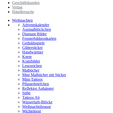
Geschäftskunden
Verlag
Händlersuche
Weihnachten
Adventskalender
Ausmalblöckchen
Diamant Bilder
Fensterbildpostkarten
Geduldsspiele
Glittersticker
Handwärmer
Knete
Kratzbilder
Lesezeichen
Malbücher
Mini Malbücher mit Sticker
Mini-Tattoos
Pflasterbriefchen
Reflektor Anhänger
Stifte
Tattoos A6
Wasserfarb-Blöcke
Weihnachtsbrause
Wichtelpost