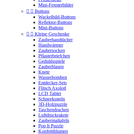
Mini-Fensterbilder


Buttons
Wackelbild-Buttons
Reflektor-Buttons
Mini-Buttons


Kleine Geschenke
Zauberhandtücher
Handwärmer
Zaubersocken
Pflasterbriefchen
Geduldsspiele
Zauberblasen
Knete
Wasserbomben
Entdecker-Sets
Flitsch Axolotl
LCD Tablet
Schneekugeln
3D-Holzpuzzle
Taschendrachen
Luftdruckrakete
Zaubermaltafeln
Pop It Puzzle
Konfettiblumen