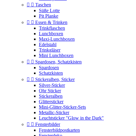


Taschen
Süße Lotte
Pit Planke


Essen & Trinken
Trinkflaschen
Lunchboxen
Maxi-Lunchboxen
Edelstahl
Trinkgläser
Mini Lunchboxen


Spardosen, Schatzkisten
Spardosen
Schatzkisten


Stickeralben, Sticker
Silver-Sticker
Ohr Sticker
Stickeralben
Glittersticker
Mini-Glitter-Sticker-Sets
Metallic-Sticker
Leuchtsticker "Glow in the Dark"


Fensterbilder
Fensterbildpostkarten
Fensterdeko